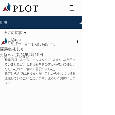
記事
全ての記事
Master
全ての記事
2024年4月11日
読了時間: 1分
開設しました
お知らせ
更新日：
2024年4月19日
オペレーション
起業当初、ホームページはなくてもいいかなと思っ
ていましたが、とある経営者の方から強烈に推奨い
ただいたので、急いで開設しました。
急ごしらえではありますが、これから少しづつ情報
発信していきたいと思います。よろしくお願いしま
す！