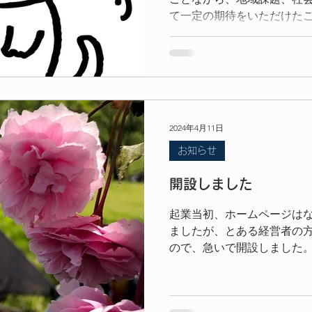
て一定の期待をいただけたこ
野県ソーシャルビジネス創業
いただいた皆様方に、この
す。
2024年4月11日
お知らせ
開設しました
起業当初、ホームページは
ましたが、とある経営者の
ので、急いで開設しました。
が、これから少しづつ情報
す。よろしくお願いします