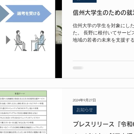
信州大学生のための就
信州大学の学生を対象にし
た。 長野に根付いてサービ
地域の若者の未来を支援す
特に変化の激しい新卒就活
ターンシップの有効活用法
ディーを交えた内容で、1時
た。今回はそのセミナーの
いて詳しくご紹介します。 
化に対応するコツ 近年、新
く変わっています。従来の
も多様化しているため、学
2024年9月27日
ります。セミナーでは、以
お知らせ
ました。 早期準備の重要性 企業説明会やエントリーシー
トの提出時期が早まってい
プレスリリース『令和
集を始めることが求められま
認識を改める 3年3月次までの就活1stラウンド（早期選