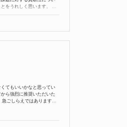
とをうれしく思います。 長
支援金について アドバイス
場を借りてお礼申し上げま
なくてもいいかなと思ってい
方から強烈に推奨いただいた
 急ごしらえではあります
発信していきたいと思いま
！