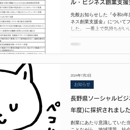
ル・ビジネス創業支援
考）とそれ以降の2ndラウ
ぞれに求められる動き方につ
先般お知らせした『令和6年
のアップデートを欠かさ
ネス創業支援金』について
した。 一番上で気持ちがい
https://www.pref.nagano.lg.
27.html
2024年7月2日
お知らせ
長野県ソーシャルビジ
年度)に採択されまし
創業にあたり意識していた当
ことながら、地域課題、社