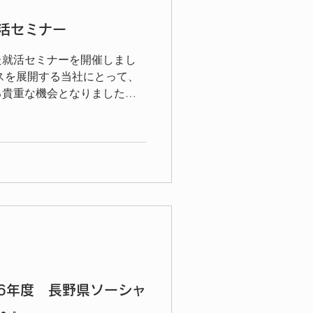
活セミナー
た就活セミナーを開催しまし
スを展開する当社にとって、
る貴重な機会となりました。
のスケジュールやコツ、イン
、そして実践的なケーススタ
間じっくりとお話ししまし
ポイントと参加者の反応につ
新卒就活のスケジュールと変
卒の就活スケジュールは大き
流れが崩れ、企業の採用活動
生は柔軟に対応する必要があ
下のポイントを中心に解説し
るため、夏休み前から情報収
6年度 長野県ソーシャ
す。 スケジュールについて