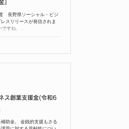
金』
ンド（通常選考）に分け、それ
いて説明をしました。 情報
度 長野県ソーシャル・ビジ
プレスリリースが発信されま
いですね。
jp/keieishien/happyou/202409
ネス創業支援金(令和6
た
補助金。 金銭的支援もさる
会課題に対する貢献性につい